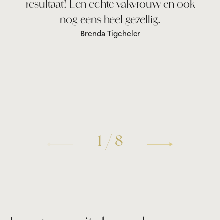
resultaat! Een echte vakvrouw en ook
nog eens heel gezellig.
Brenda Tigcheler
1
/
8